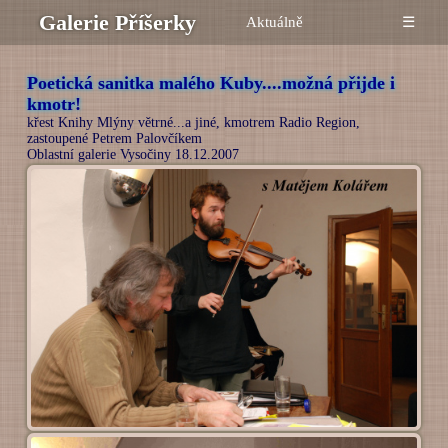
Galerie Příšerky
Aktuálně
☰
Poetická sanitka malého Kuby....možná přijde i
kmotr!
křest Knihy Mlýny větrné...a jiné, kmotrem Radio Region,
zastoupené Petrem Palovčíkem
Oblastní galerie Vysočiny 18.12.2007