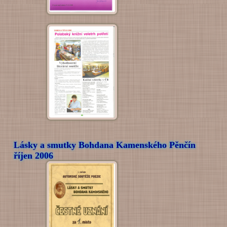
Lásky a smutky Bohdana Kamenského Pěnčín
říjen 2006