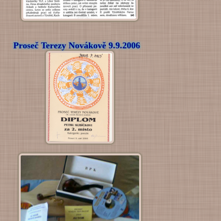
Proseč Terezy Novákově 9.9.2006