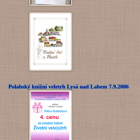
Polabský knižní veletrh Lysá nad Labem 7.9.2006