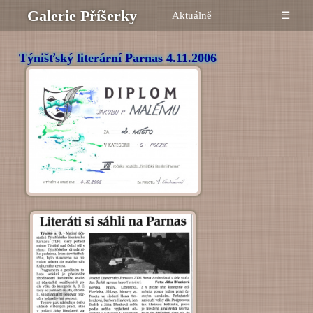
Galerie Příšerky
Aktuálně
☰
Týnišťský literární Parnas 4.11.2006