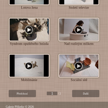
Lotova žena
Století televize
Syndrom opuštěného hnízda
Nad rozlitým mlíkem
Mobilmánie
Sociální sítě
Předchozí
/ 2
Další
Galerie Příšerky
© 2026